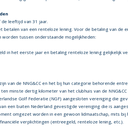
eden
e leeftijd van 31 jaar.
het betalen van een renteloze lening. Voor de betaling van de 
en worden tussen onderstaande mogelijkheden:
geld in het eerste jaar en betaling renteloze lening gelijkelij
d zijn van de NNG&CC en het bij hun categorie behorende entr
 ten minste dertig kilometer van het clubhuis van de NNG&CC 
ederlandse Golf Federatie (NGF) aangesloten vereniging die gev
van een buiten Nederland gevestigde vereniging die is aanges
ment omgezet worden in een gewoon lidmaatschap, mits bij h
financiële verplichtingen (entreegeld, renteloze lening, etc.).