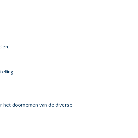
len.
elling.
or het doornemen van de diverse