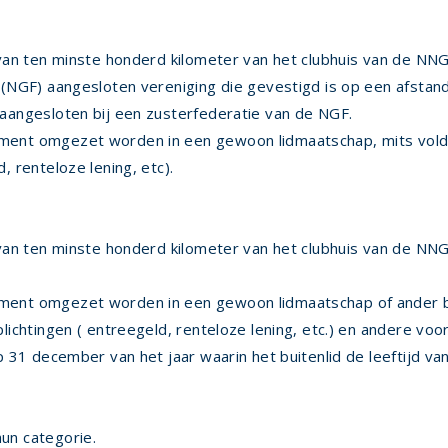
d van ten minste honderd kilometer van het clubhuis van de N
e (NGF) aangesloten vereniging die gevestigd is op een afstan
 aangesloten bij een zusterfederatie van de NGF.
ent omgezet worden in een gewoon lidmaatschap, mits voldaan
, renteloze lening, etc).
d van ten minste honderd kilometer van het clubhuis van de NN
ment omgezet worden in een gewoon lidmaatschap of ander bui
plichtingen ( entreegeld, renteloze lening, etc.) en andere vo
p 31 december van het jaar waarin het buitenlid de leeftijd van
un categorie.