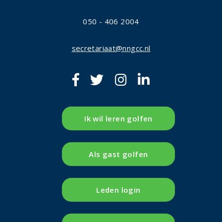
050 - 406 2004
secretariaat@nngcc.nl
Ik wil leren golfen
Als gast golfen
Leden login