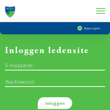
Baan open
Inloggen ledensite
Inloggen