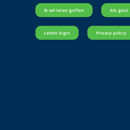
Ik wil leren golfen
Als gast
Leden login
Privacy policy