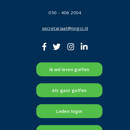
050 - 406 2004
secretariaat@nngcc.nl
Ik wil leren golfen
Als gast golfen
Leden login