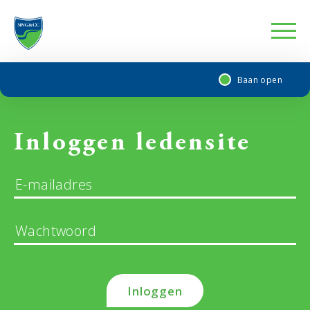
Baan open
Inloggen ledensite
Inloggen