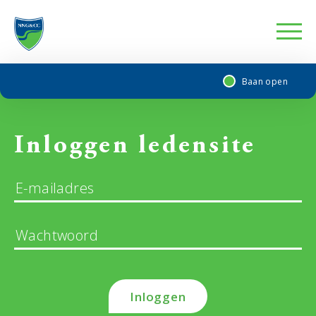
Baan open
Inloggen ledensite
Inloggen