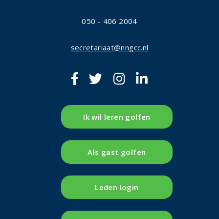
050 - 406 2004
secretariaat@nngcc.nl
Ik wil leren golfen
Als gast golfen
Leden login