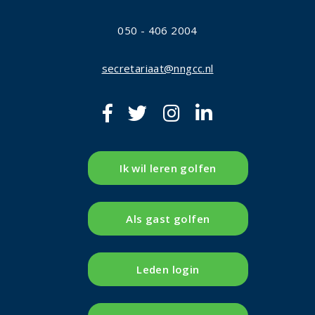
050 - 406 2004
secretariaat@nngcc.nl
Ik wil leren golfen
Als gast golfen
Leden login