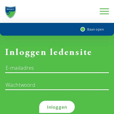
Baan open
Inloggen ledensite
Inloggen